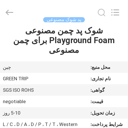
چمن
مصنوعی
supplier.
Copyright
©
پد شوک مصنوعی
2021
-
2025
شوک پد چمن مصنوعی
صفحه
Green
trip
Playground Foam برای چمن
اصلی
sports
industry
group.
مصنوعی
All
Rights
محصولات
Reserved.
محل منبع:
چین
درباره
نام تجاری:
GREEN TRIP
ما
گواهی:
SGS ISO ROHS
قیمت:
negotiable
تور
کارخانه
زمان تحویل:
5-10 روز
شرایط پرداخت:
L / C ، D / A ، D / P ، T / T ، Western