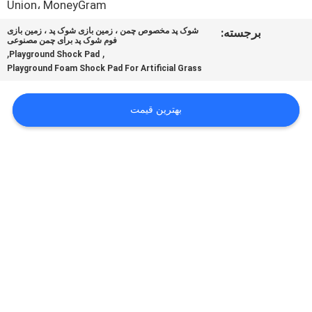
Union، MoneyGram
کنترل
کیفیت
برجسته:
شوک پد مخصوص چمن ، زمین بازی شوک پد ، زمین بازی
فوم شوک پد برای چمن مصنوعی
,
,
Playground Shock Pad
Playground Foam Shock Pad For Artificial Grass
با
ما
بهترین قیمت
تماس
بگیرید
درخواست
نقل
قول
نقشه
سایت