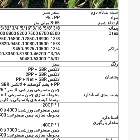
سینه بند
نام دوم
سفر سبز
مواد
PE ، PP
ارتفاع شمع
8-65 میلی متر
پیمانه
3/8 "5/8" 3/16 "5/16" 3/4 "5/32"
6500 6700 7500 8200 8800 9000 9500 10000 12500 13500
Dtex
3/8 ": 12600،13650،14700،15750،16800،17850،18900
5/8 ": 8820،9450،10080،10500
تراکم
3/4 ": 9450،9975،10500
3/16 ": 29400،33600،37800،46200
5/32 ": 60480،63000
رنگ
سبز
لاتکس PP + SBR
لاتکس 2PP + SBR
پشتیبان
لاتکس PP + Net + SBR
PP + پشم گوسفند + لاتکس SBR
چمن مصنوعی ورزشی: 4 متر * 25 متر در رول
بسته بندی استاندارد
محوطه سازی چمن مصنوعی: 4m * 25m / roll یا 2m * 25m / roll
توسط کیسه های پلاستیکی یا کارتن کاغذی PE باف
1 * 20GP:
چمن مصنوعی ورزشی: 4000 تا 4500 متر مربع
محوطه سازی چمن مصنوعی: 2500 تا 3500 متر مربع
استاندارد
مقدار بارگیری
1 * 40GP:
چمن مصنوعی ورزشی: 7000 تا 8000 متر مربع
محوطه سازی چمن مصنوعی: 4500 تا 5000 متر مربع