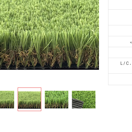
ت
L / C 