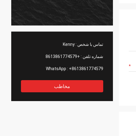
تماس با شخص :
Kenny
شماره تلفن :
+8613861774579
WhatsApp :
+8613861774579
مخاطب