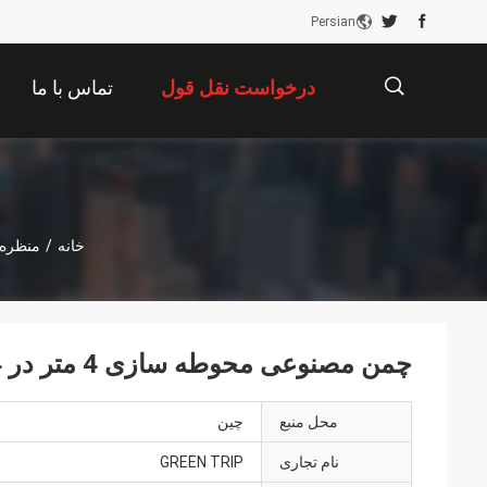
Persian
درخواست نقل قول
تماس با ما
描
خانه
/
منظره
述
چمن مصنوعی محوطه سازی 4 متر در 4 متر برای خانه های مسکونی
محل منبع
چین
نام تجاری
GREEN TRIP