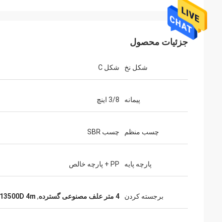
جزئیات محصول
شکل نخ
شکل C
پیمانه
3/8 اینچ
چسب منظم
چسب SBR
پارچه پایه
PP + پارچه خالص
برجسته کردن
4 متر علف مصنوعی گسترده
,
13500D 4m در 4m علف مصنوعی