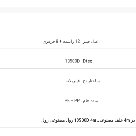
اعداد فیبر
12 راست + 8 فرفری
13500D
Dtex
ساختار نخ
فیبریلاته
ماده خام
PE + PP
,
13500D 4m رول مصنوعی رول