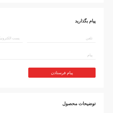
پیام بگذارید
پیام فرستادن
توضیحات محصول