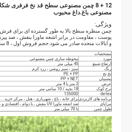
12 + 8 چمن مصنوعی سطح قد
نخ فرفری شکلا
مصنوعی باغ.داغ محبوب
ویژگی:
چمن منظره سطح بالا به طور گسترده ای برای فرش ه
پوست ، مقاومت در برابر اشعه ماورا بنفش ، ضد پیری ،
و ایالات متحده صادر می شود.حجم فروش اول ، 8 سال ضمانت
مشخصات
مورد
محوطه سازی چمن مصنوعی
ارتفاع شمع
45 میلی متر
رنگ
سبز ، سبز روشن ، زرد کرم.
نخ نخ
PE + PP
پشتیبان
PP + NET
عرض
2 متر یا 4 متر
نرخ کوک
18 بخیه / 10 سانتی متر
13500D
detex
برنامه های کاربردی
برای خانه ، باغ ، شهربازی ، هتل ، مرکز خرید ......
مزایای
ضد اشعه ماورا UV بنفش ، با دوام ، اقتصادی و عملی
طول چمن
تا 70 میلی متر