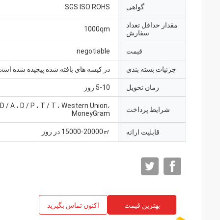
گواهی
SGS ISO ROHS
مقدار حداقل تعداد
1000qm
سفارش
قیمت
negotiable
جزئیات بسته بندی
در کیسه های بافته شده پیچیده شده اس
زمان تحویل
5-10 روز
، D / A ، D / P ، T / T ، Western Union،
شرایط پرداخت
MoneyGram
15000-20000㎡ در روز
قابلیت ارائه
بهترین قیمت
اکنون تماس بگیرید