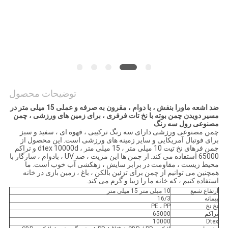
PRIVACY
POLICY
توضیحات محصول
ضد اشعه ماورا بنفش ، با دوام ، مقرون به صرفه و عملی 15 میلی متر در
مسیر دویدن چمن بوته با نخ تات فرفری ، برای زمین های ورزشی ، چمن
مصنوعی رول سه رنگ
چمن مصنوعی ورزشی دارای سه رنگ ترکیبی ، قهوه ای ، سفید و سبز
برای فوتبال آمریکایی و سایر زمینه های ورزشی است. این محصول از
چمن فرهای نخ تیت 10 میلی متر ، 15 میلی متر ، dtex 10000d و تراکم
65000 استفاده می کند. از چمن ها این مزیت ، ضد UV ، بادوام ، سازگار با
محیط زیست ، مقاومت در برابر سایش ، زهکشی آب خوب است. ما
همچنین می توانیم از چمن برای تزئین بالکن ، باغ ، زمین بازی در خانه
استفاده کنیم ، که خانه ما را زیبا و گرم می کند.
ارتفاع شمع
10 میلی متر 15 میلی متر
پیمانه
16/3
نخ نخ
PE ، PP
تراکم
65000
10000
Dtex