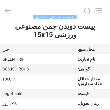
چمن
مصنوعی
supplier.
Copyright
©
چمن مصنوعی ورزشی
2021
-
2025
پیست دویدن چمن مصنوعی
صفحه
Green
trip
ورزشی 15x15
اصلی
sports
industry
group.
All
Rights
محصولات
Reserved.
محل منبع:
چین
نام تجاری:
GREEN TRIP
درباره
گواهی:
SGS ISO ROHS
ما
مقدار حداقل
1000㎡
تعداد سفارش:
تور
قیمت:
negotiable
کارخانه
زمان تحویل:
5-10 روز