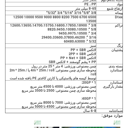
مواد
PE ، PP
ارتفاع شمع
8-65 میلی متر
پیمانه
3/8 "5/8" 3/16 "5/16" 3/4 "5/32"
6500 6700 7500 8200 8800 9000 9500 10000 12500
Dtex
13500
تراکم
3/8 ": 12600،13650،14700،15750،16800،17850،18900
5/8 ": 8820،9450،10080،10500
3/4 ": 9450،9975،10500
3/16 ": 29400،33600،37800،46200
5/32 ": 60480،63000
رنگ
سبز
پشتیبان
لاتکس PP + SBR
لاتکس 2PP + SBR
لاتکس PP + Net + SBR
PP + پشم گوسفند + لاتکس SBR
بسته بندی
چمن مصنوعی ورزشی: 4 متر * 25 متر در رول
استاندارد
محوطه سازی چمن مصنوعی: 4m * 25m / roll یا 2m * 25m /
roll
توسط کیسه های پلاستیکی یا کارتن کاغذی PE بافته شده است
استاندارد
1 * 20GP:
مقدار بارگیری
چمن مصنوعی ورزشی: 4000 تا 4500 متر مربع
محوطه سازی چمن مصنوعی: 2500 تا 3500 متر مربع
1 * 40GP:
چمن مصنوعی ورزشی: 7000 تا 8000 متر مربع
محوطه سازی چمن مصنوعی: 4500 تا 5000 متر مربع
ضمانتنامه
6-8 سال
موارد موفق: