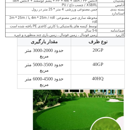
پشتیبان
لاتکس PP + Net + SBR / PP + پشم گوسفند + لاتکس SBR
آدامس
XSBRL / چسب داغ / PU
بسته بندی
چمن مصنوعی ورزشی: 4 متر * 25 متر در رول
استاندارد
محوطه سازی چمن مصنوعی: 4m * 25m / roll یا 2m * 25m /
roll
توسط کیسه های پلاستیکی یا کارتن کاغذی PE بافته شده است
ضمانتنامه
5-6 سال
کاربرد
زمین فوتبال ، زمین فوتبال ، زمین بازی چند منظوره و غیره
نوع ظرف
مقدار بارگیری
20GP
حدود 2000-3000 متر
مربع
40GP
حدود 3500-5000 متر
مربع
40HQ
حدود 4500-6000 متر
مربع