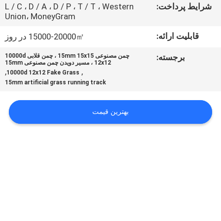
کنترل
شرایط پرداخت:
L / C ، D / A ، D / P ، T / T ، Western
Union، MoneyGram
کیفیت
قابلیت ارائه:
15000-20000㎡ در روز
با
برجسته:
چمن مصنوعی 15mm 15x15 ، چمن قلابی 10000d
12x12 ، مسیر دویدن چمن مصنوعی 15mm
ما
,
,
10000d 12x12 Fake Grass
15mm artificial grass running track
تماس
بگیرید
بهترین قیمت
درخواست
نقل
قول
نقشه
سایت