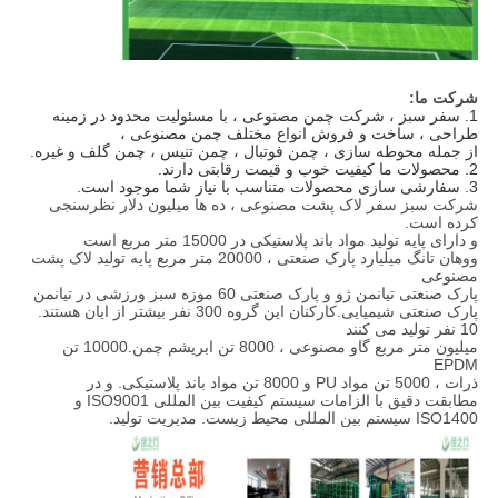
شرکت ما:
1. سفر سبز ، شرکت چمن مصنوعی ، با مسئولیت محدود در زمینه 
طراحی ، ساخت و فروش انواع مختلف چمن مصنوعی ،
از جمله محوطه سازی ، چمن فوتبال ، چمن تنیس ، چمن گلف و غیره.
2. محصولات ما کیفیت خوب و قیمت رقابتی دارند. 
3. سفارشی سازی محصولات متناسب با نیاز شما موجود است.
شرکت سبز سفر لاک پشت مصنوعی ، ده ها میلیون دلار نظرسنجی
کرده است.
و دارای پایه تولید مواد باند پلاستیکی در 15000 متر مربع است
ووهان تانگ میلیارد پارک صنعتی ، 20000 متر مربع پایه تولید لاک پشت
مصنوعی
پارک صنعتی تیانمن ژو و پارک صنعتی 60 موزه سبز ورزشی در تیانمن
پارک صنعتی شیمیایی.کارکنان این گروه 300 نفر بیشتر از ایان هستند.
10 نفر تولید می کنند
میلیون متر مربع گاو مصنوعی ، 8000 تن ابریشم چمن.10000 تن
EPDM
ذرات ، 5000 تن مواد PU و 8000 تن مواد باند پلاستیکی. و در
مطابقت دقیق با الزامات سیستم کیفیت بین المللی ISO9001 و
ISO1400 سیستم بین المللی محیط زیست. مدیریت تولید.