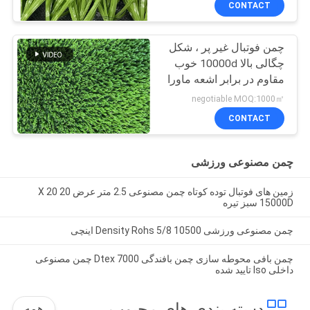
CONTACT
چمن فوتبال غیر پر ، شکل
چگالی بالا 10000d خوب
مقاوم در برابر اشعه ماورا
UV بنفش بسیار مقاوم در
negotiable MOQ:1000㎡
برابر سایش
CONTACT
چمن مصنوعی ورزشی
زمین های فوتبال توده کوتاه چمن مصنوعی 2.5 متر عرض 20 X 20
15000D سبز تیره
چمن مصنوعی ورزشی 10500 Density Rohs 5/8 اینچی
چمن بافی محوطه سازی چمن بافندگی 7000 Dtex چمن مصنوعی
داخلی Iso تایید شده
دسته بندی های محبوب
همه