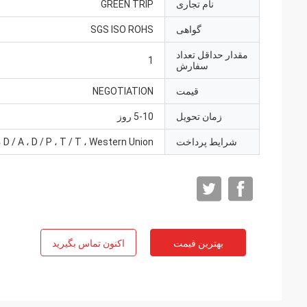
نام تجاری
GREEN TRIP
گواهی
SGS ISO ROHS
مقدار حداقل تعداد
1
سفارش
قیمت
NEGOTIATION
زمان تحویل
5-10 روز
شرایط پرداخت
، D / A ، D / P ، T / T ، Western Union،
بهترین قیمت
اکنون تماس بگیرید