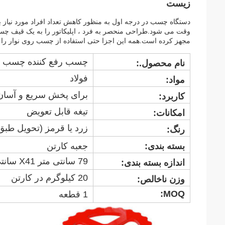
زیست
دستگاه چسب در درجه اول به منظور کاهش تعداد افراد مورد نیا
وقت می شود.طراحی منحصر به فرد ، اپلیکاتور را به یک قیف چسب و
مجهز کرده است.همه این اجزا حتی استفاده از چسب روی نوار را تس
چسب رفع کننده چسب (
نام محصول.:
فولاد
مواد:
برای پخش سریع و آسان
کاربرد:
تیغه قابل تعویض
امکانات:
زرد یا قرمز (تحویل طبق
رنگ:
بسته بندی:
جعبه کارتن
79 سانتی متر X41 سانتی متر X31 سانتی متر
اندازه بسته بندی:
20 کیلوگرم در کارتن
وزن ناخالص:
MOQ:
1 قطعه